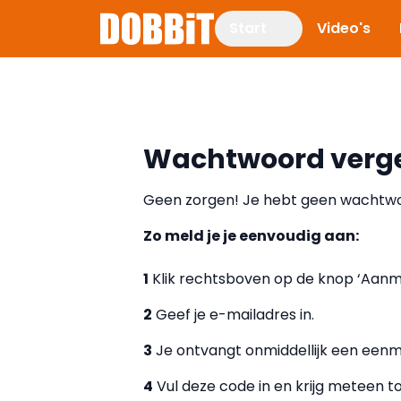
Start
Video's
Wachtwoord verg
Geen zorgen! Je hebt geen wachtwoo
Zo meld je je eenvoudig aan:
1
Klik rechtsboven op de knop ‘Aanm
2
Geef je e-mailadres in.
3
Je ontvangt onmiddellijk een eenma
4
Vul deze code in en krijg meteen t