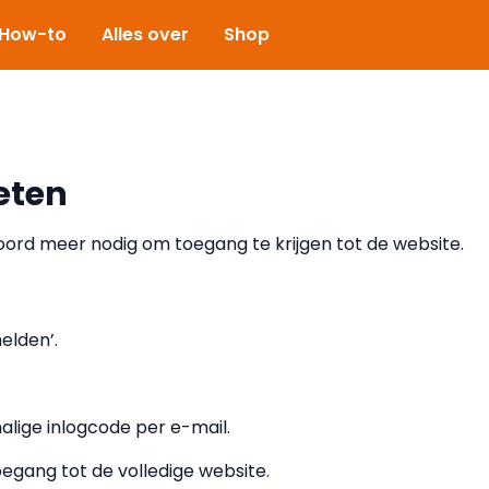
How-to
Alles over
Shop
eten
rd meer nodig om toegang te krijgen tot de website.
elden’.
lige inlogcode per e-mail.
oegang tot de volledige website.