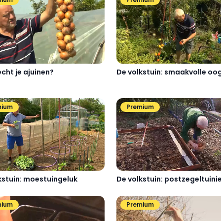
De volkstuin: smaakvolle oog
echt je ajuinen?
mium
Premium
kstuin: moestuingeluk
De volkstuin: postzegeltuini
mium
Premium