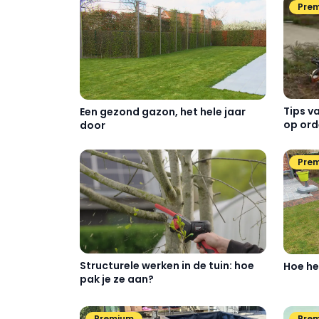
Pre
Tips v
Een gezond gazon, het hele jaar
op ord
door
Pre
Structurele werken in de tuin: hoe
Hoe he
pak je ze aan?
Premium
Pre