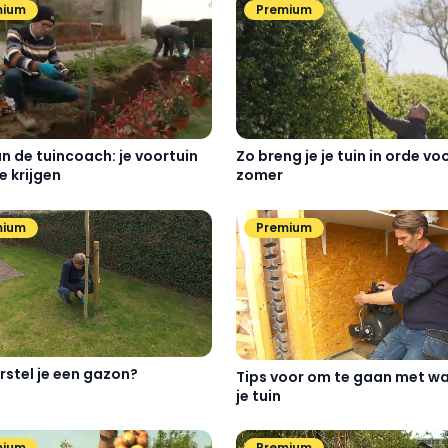
mium
Premium
Zo breng je je tuin in orde vo
an de tuincoach: je voortuin
zomer
e krijgen
mium
Premium
rstel je een gazon?
Tips voor om te gaan met wa
je tuin
mium
Premium