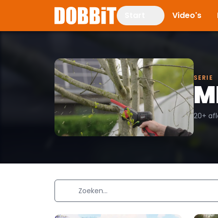
Start
Video's
SERIE
M
20+ af