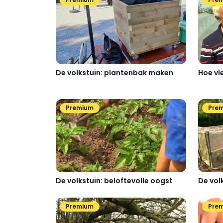
De volkstuin: plantenbak maken
Hoe vl
Premium
Pre
De vol
De volkstuin: beloftevolle oogst
Premium
Pre