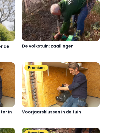
De volkstuin: zaailingen
or de
Premium
ter in
Voorjaarsklussen in de tuin
Premium