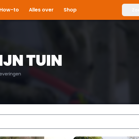
How-to
Alles over
Shop
Zo
IJN TUIN
leveringen