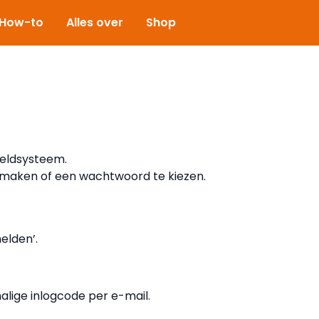
How-to
Alles over
Shop
eldsysteem.
 maken of een wachtwoord te kiezen.
elden’.
lige inlogcode per e-mail.