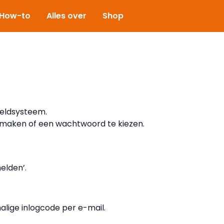
How-to
Alles over
Shop
eldsysteem.
 maken of een wachtwoord te kiezen.
elden’.
lige inlogcode per e-mail.